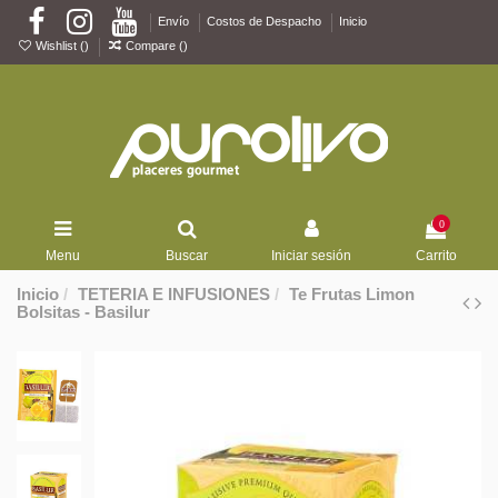
Envío
Costos de Despacho
Inicio
Wishlist (
)
Compare (
)
0
Menu
Buscar
Iniciar sesión
Carrito
Inicio
TETERIA E INFUSIONES
Te Frutas Limon
Bolsitas - Basilur