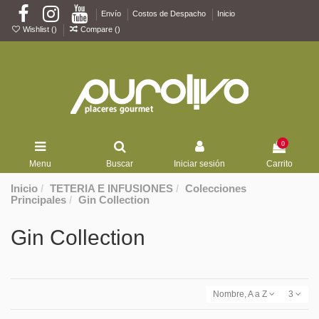
Envío
Costos de Despacho
Inicio
Wishlist (
)
Compare (
)
0
Menu
Buscar
Iniciar sesión
Carrito
Inicio
TETERIA E INFUSIONES
Colecciones
Principales
Gin Collection
Gin Collection
Nombre, A a Z
3