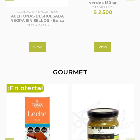
verdes 150 gr
7809511900525
$ 2.500
ACEITUNAS Y ENCURTIDOS
ACEITUNAS DESHUESADA
NEGRA SIN SELLOS - Bolsa
1 KG
7804668260003
View
View
GOURMET
¡En oferta!