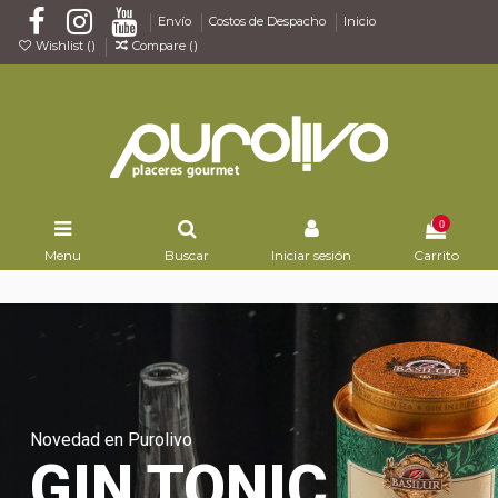
Envío
Costos de Despacho
Inicio
Wishlist (
)
Compare (
)
0
Menu
Buscar
Iniciar sesión
Carrito
Novedad en Purolivo
GIN TONIC