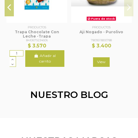
Fuera de stock
PRODUCTOS
PRODUCTOS
Trapa Chocolate Con
Aji Nogado - Purolivo
Leche -Trapa
8410679234606
7809511800788
$ 3.570
$ 3.400
Añadir al
carrito
View
NUESTRO BLOG