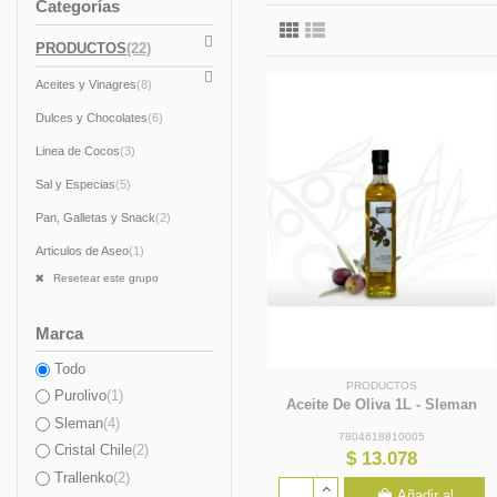
Categorías

PRODUCTOS
(22)

Aceites y Vinagres
(8)
Dulces y Chocolates
(6)
Linea de Cocos
(3)
Sal y Especias
(5)
Pan, Galletas y Snack
(2)
Articulos de Aseo
(1)
Resetear este grupo
Marca
Todo
PRODUCTOS
Purolivo
(1)
Aceite De Oliva 1L - Sleman
Sleman
(4)
7804618810005
Cristal Chile
(2)
$ 13.078
Trallenko
(2)
Añadir al