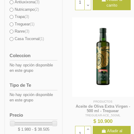
Antiuxixona
(3)
carrito
Nutricampo
(2)
Trapa
(3)
Treguear
(1)
Ranre
(3)
Casa Tocornal
(1)
Coleccion
No hay opción disponible
en este grupo
Tipo de Te
No hay opción disponible
en este grupo
PRODUCTOS
Aceite de Oliva Extra Virgen -
500 ml - Treguear
Precio
TREGUEAR-ACE_500ML
$ 10.900
$ 1.980 - $ 38.505
Añadir al