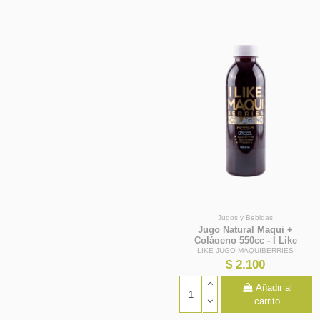
Jugos y Bebidas
Jugo Natural Maqui +
Colágeno 550cc - I Like
LIKE-JUGO-MAQUIBERRIES
$ 2.100
Añadir al
carrito