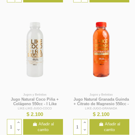
Jugos y Bebidas
Jugos y Bebidas
Jugo Natural Coco Piña +
Jugo Natural Granada Guinda
Colágeno 550cc - I Like
+ Citrato de Magnesio 550cc -
I Like
LIKE-LIKE-JUGO-COCO
LIKE-JUGO-GRANADA
$ 2.100
$ 2.100
Añadir al
Añadir al
carrito
carrito