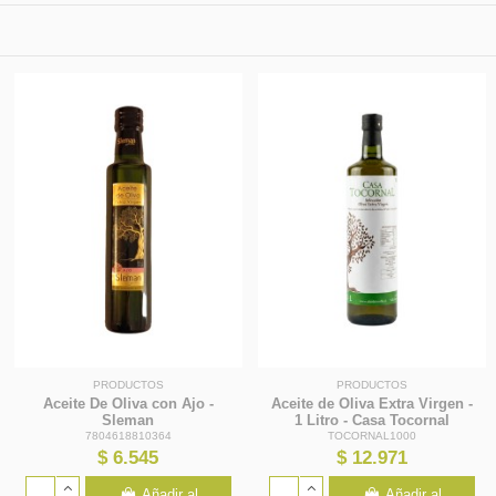
PRODUCTOS
PRODUCTOS
Aceite De Oliva con Ajo -
Aceite de Oliva Extra Virgen -
Sleman
1 Litro - Casa Tocornal
7804618810364
TOCORNAL1000
$ 6.545
$ 12.971
Añadir al
Añadir al