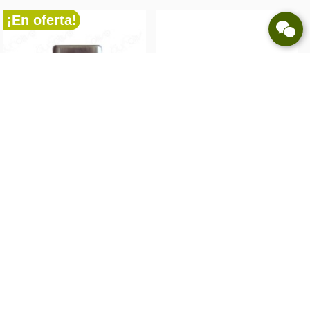
¡En oferta!
PRODUCTOS
Molino Pimienta Negra 200 Gr
- Purolivo
7809511895630
PRODUCTOS
$ 4.800
Merken Frasco - 70 gr
Trallenko
6000000000001
$ 6.307
Añadir al
Añadir al
carrito
carrito