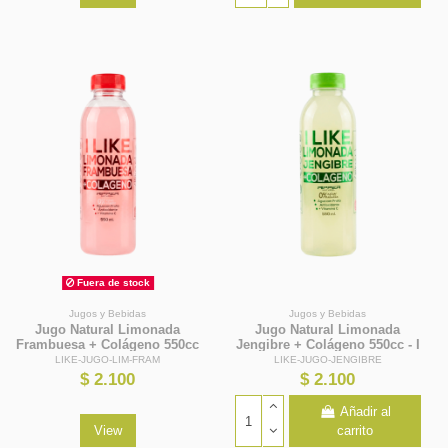
Fuera de stock
Jugos y Bebidas
Jugos y Bebidas
Jugo Natural Limonada
Jugo Natural Limonada
Frambuesa + Colágeno 550cc
Jengibre + Colágeno 550cc - I
- I Like
Like
LIKE-JUGO-LIM-FRAM
LIKE-JUGO-JENGIBRE
$ 2.100
$ 2.100
Añadir al
View
carrito