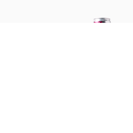
Jugos y Bebidas
Lata Limonada Berries + Q10
355cc - I Like
LIKE-Q10-LIM-BERRIES
$ 2.100
Añadir al
carrito