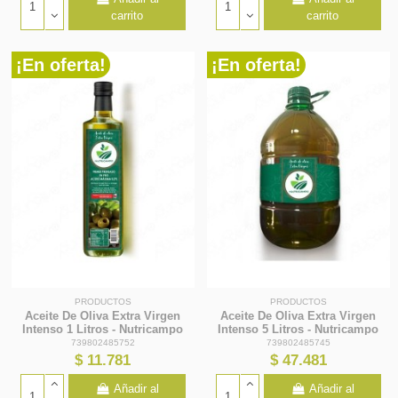
carrito
carrito
¡En oferta!
¡En oferta!
PRODUCTOS
PRODUCTOS
Aceite De Oliva Extra Virgen
Aceite De Oliva Extra Virgen
Intenso 1 Litros - Nutricampo
Intenso 5 Litros - Nutricampo
739802485752
739802485745
$ 11.781
$ 47.481
Añadir al
Añadir al