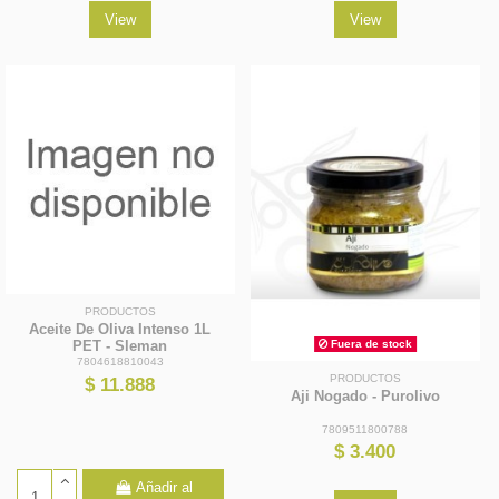
View
View
PRODUCTOS
Aceite De Oliva Intenso 1L
PET - Sleman
Fuera de stock
7804618810043
PRODUCTOS
$ 11.888
Aji Nogado - Purolivo
7809511800788
$ 3.400
Añadir al