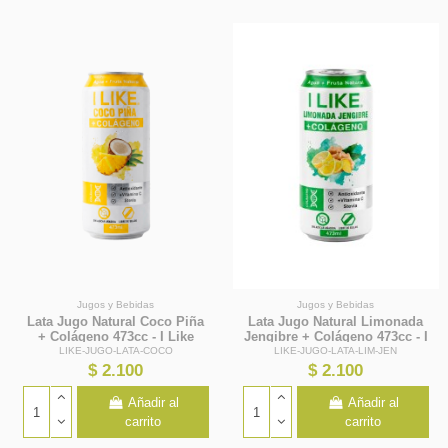
Jugos y Bebidas
Jugos y Bebidas
Lata Jugo Natural Coco Piña
Lata Jugo Natural Limonada
+ Colágeno 473cc - I Like
Jengibre + Colágeno 473cc - I
Like
LIKE-JUGO-LATA-COCO
LIKE-JUGO-LATA-LIM-JEN
$ 2.100
$ 2.100
Añadir al
Añadir al
carrito
carrito