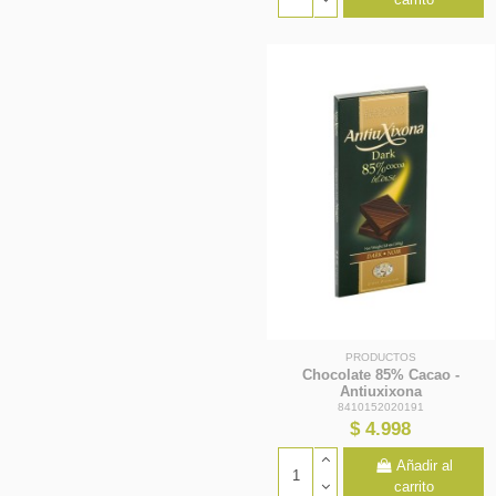
PRODUCTOS
Chocolate 85% Cacao -
Antiuxixona
8410152020191
$ 4.998
Añadir al
carrito