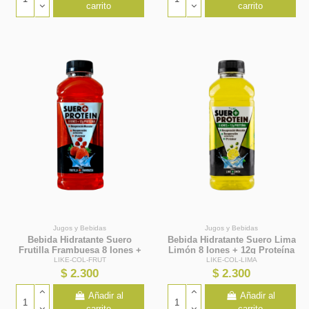
carrito
carrito
Jugos y Bebidas
Jugos y Bebidas
Bebida Hidratante Suero
Bebida Hidratante Suero Lima
Frutilla Frambuesa 8 Iones +
Limón 8 Iones + 12g Proteína
12g Proteína 630ml - I Like
630ml - I Like
LIKE-COL-FRUT
LIKE-COL-LIMA
$ 2.300
$ 2.300
Añadir al
Añadir al
carrito
carrito