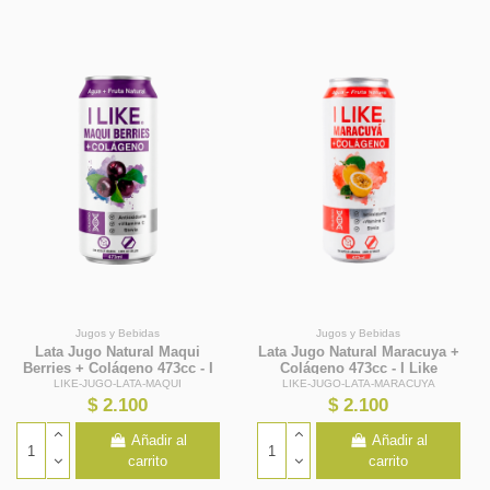
Jugos y Bebidas
Jugos y Bebidas
Lata Jugo Natural Maqui
Lata Jugo Natural Maracuya +
Berries + Colágeno 473cc - I
Colágeno 473cc - I Like
Like
LIKE-JUGO-LATA-MAQUI
LIKE-JUGO-LATA-MARACUYA
$ 2.100
$ 2.100
Añadir al
Añadir al
carrito
carrito