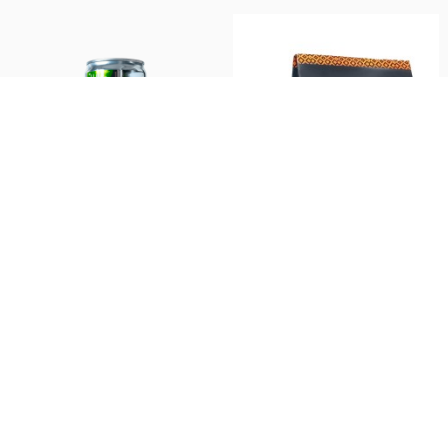
Jugos y Bebidas
PRODUCTOS
Lata Limonada Pepino + Q10
Merken 500 G - Trallenko
355cc - I Like
LIKE-Q10-LIM-PEPINO
6000000000002
$ 2.100
$ 16.065
Añadir al
Añadir al
carrito
carrito