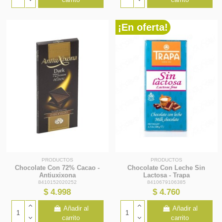
¡En oferta!
PRODUCTOS
PRODUCTOS
Chocolate Con 72% Cacao -
Chocolate Con Leche Sin
Antiuxixona
Lactosa - Trapa
8410152020252
8410679106385
$ 4.998
$ 4.760
Añadir al
Añadir al
carrito
carrito