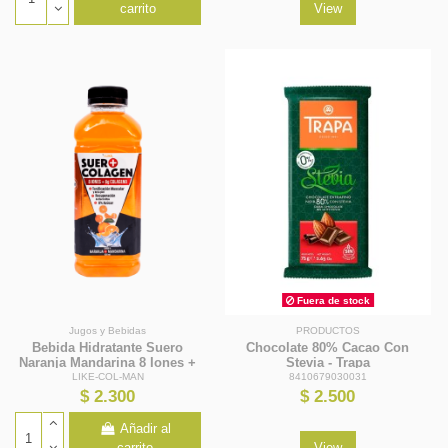
carrito
View
Fuera de stock
Jugos y Bebidas
PRODUCTOS
Bebida Hidratante Suero
Chocolate 80% Cacao Con
Naranja Mandarina 8 Iones +
Stevia - Trapa
8g Colágeno 630ml - I Like
LIKE-COL-MAN
8410679030031
$ 2.300
$ 2.500
Añadir al
carrito
View