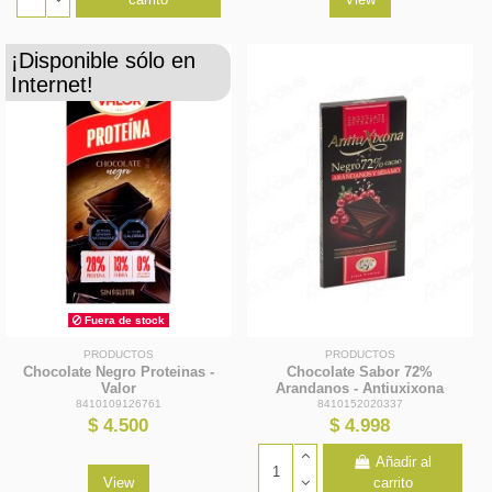
¡Disponible sólo en
Internet!
Fuera de stock
PRODUCTOS
PRODUCTOS
Chocolate Negro Proteinas -
Chocolate Sabor 72%
Valor
Arandanos - Antiuxixona
8410109126761
8410152020337
$ 4.500
$ 4.998
Añadir al
View
carrito